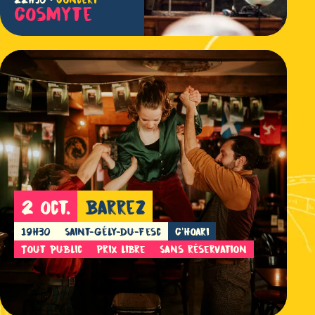
Cosmyte
2 oct.
Barrez
19h30
Saint-Gély-du-Fesc
C'hoari
Tout public
Prix libre
Sans réservation