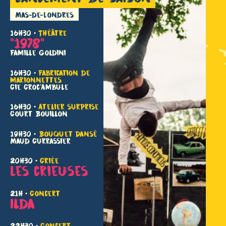
Mas-de-Londres
16h30 •
Théâtre
"1978"
Famille Goldini
16h30 •
Fabrication de
marionnettes
Cie Croc'Ambule
16h30 •
Atelier surprise
Court Bouillon
19h30 •
Bouquet Dansé
Maud Currassier
20h30 •
Criée
Les crieuses
21h •
Concert
Ilda
22h30 •
Concert