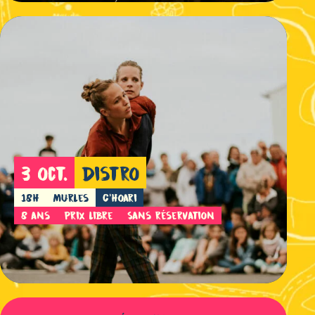
3 oct.
Distro
18h
Murles
C'hoari
8 ans
Prix libre
Sans réservation