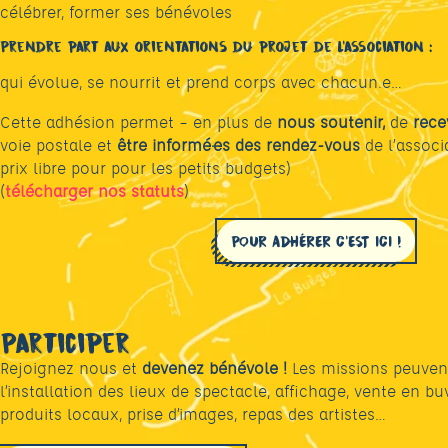
célébrer, former ses bénévoles
Prendre part aux orientations du projet de l’association
:
qui évolue, se nourrit et prend corps avec chacun.e…
Cette adhésion permet – en plus de
nous soutenir,
de
rece
voie postale et
être informé·es des rendez-vous
de l’associ
prix libre pour pour les petits budgets)
(
télécharger nos statuts
)
POUR ADHÉRER C’EST ICI !
Participer
Rejoignez nous et
devenez bénévole !
Les missions peuvent
l’installation des lieux de spectacle, affichage, vente en bu
produits locaux, prise d’images, repas des artistes…