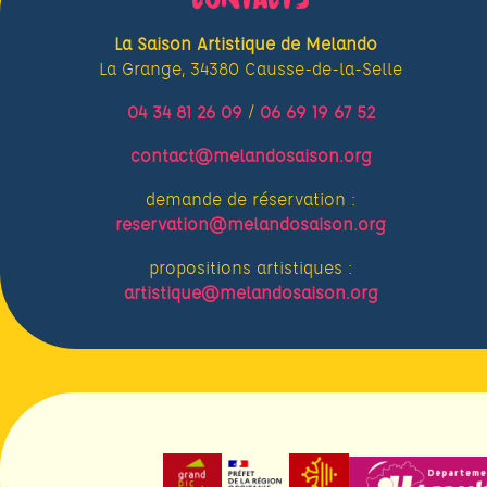
La Saison Artistique de Melando
La Grange, 34380 Causse-de-la-Selle
04 34 81 26 09
/
06 69 19 67 52
contact@melandosaison.org
demande de réservation :
reservation@melandosaison.org
propositions artistiques :
artistique@melandosaison.org