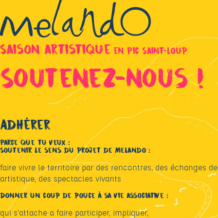
Saison artistique
en Pic Saint-Loup
Soutenez-nous !
Adhérer
Parce que tu veux :
Soutenir le sens du projet de Melando :
faire vivre le territoire par des rencontres, des échanges de
artistique, des spectacles vivants
Donner un coup de pouce à sa vie associative
:
qui s’attache a faire participer, impliquer,