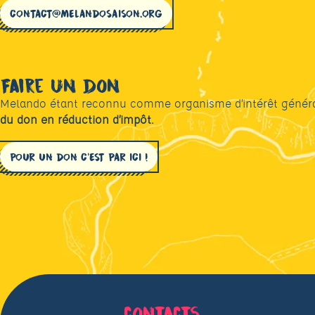
CONTACT@MELANDOSAISON.ORG
Faire un don
Melando étant reconnu comme organisme d’intérêt généra
du don en réduction d’impôt.
POUR UN DON C’EST PAR ICI !
contacts