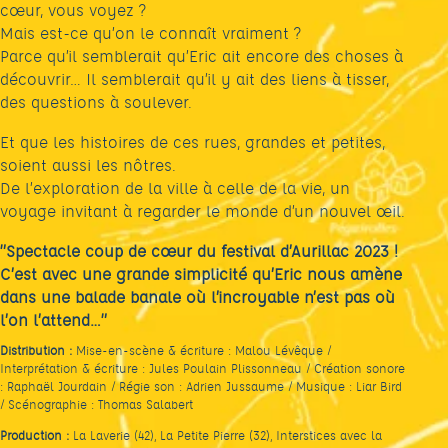
cœur, vous voyez ?
Mais est-ce qu’on le connaît vraiment ?
Parce qu’il semblerait qu’Eric ait encore des choses à
découvrir… Il semblerait qu’il y ait des liens à tisser,
des questions à soulever.
Et que les histoires de ces rues, grandes et petites,
soient aussi les nôtres.
De l’exploration de la ville à celle de la vie, un
voyage invitant à regarder le monde d’un nouvel œil.
”Spectacle coup de cœur du festival d’Aurillac 2023 !
C’est avec une grande simplicité qu’Eric nous amène
dans une balade banale où l’incroyable n’est pas où
l’on l’attend…”
Distribution :
Mise-en-scène & écriture : Malou Lévêque /
Interprétation & écriture : Jules Poulain Plissonneau / Création sonore
: Raphaël Jourdain / Régie son : Adrien Jussaume / Musique : Liar Bird
/ Scénographie : Thomas Salabert
Production :
La Laverie (42), La Petite Pierre (32), Interstices avec la