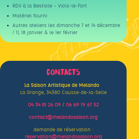
RDV à la Bestiole – Viols-le-Fort
Matériel fourni
Autres ateliers les dimanche 7 et 14 décembre
/ 11, 18 janvier & le 1er février
contacts
La Saison Artistique de Melando
La Grange, 34380 Causse-de-la-Selle
04 34 81 26 09
/
06 69 19 67 52
contact@melandosaison.org
demande de réservation :
reservation@melandosaison.org