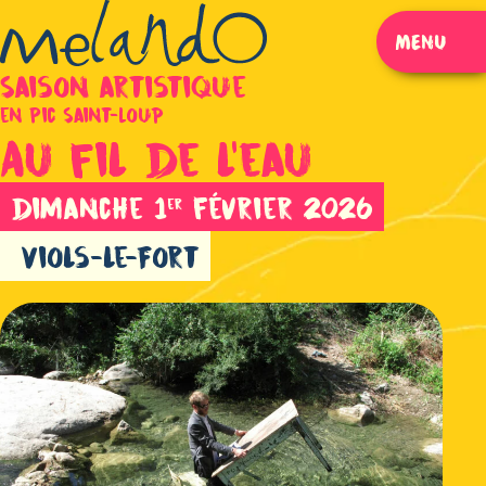
MENU
FERMER
Saison artistique
en Pic Saint-Loup
Au fil de l’eau
dimanche 1
février 2026
er
Viols-le-Fort