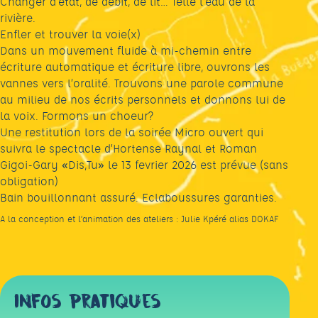
Changer d’état, de débit, de lit… Telle l’eau de la
rivière.
Enfler et trouver la voie(x)
Dans un mouvement fluide à mi-chemin entre
écriture automatique et écriture libre, ouvrons les
vannes vers l’oralité. Trouvons une parole commune
au milieu de nos écrits personnels et donnons lui de
la voix. Formons un choeur?
Une restitution lors de la soirée Micro ouvert qui
suivra le spectacle d’Hortense Raynal et Roman
Gigoi-Gary «Dis,Tu» le 13 fevrier 2026 est prévue (sans
obligation)
Bain bouillonnant assuré. Eclaboussures garanties.
A la conception et l’animation des ateliers : Julie Kpéré alias DOKAF
Infos pratiques