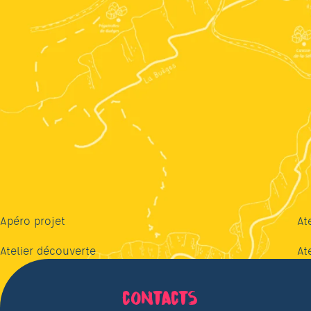
Apéro projet
At
Atelier découverte
At
contacts