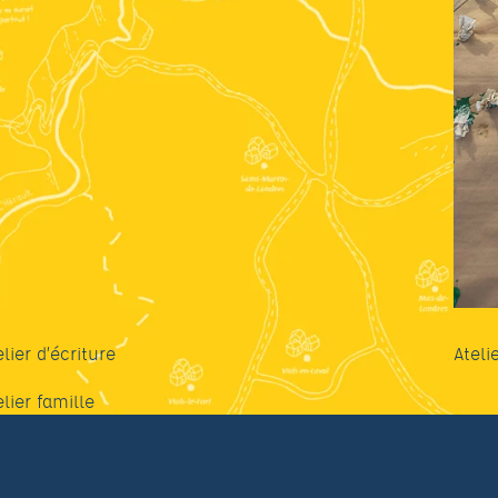
elier d’écriture
Ateli
elier famille