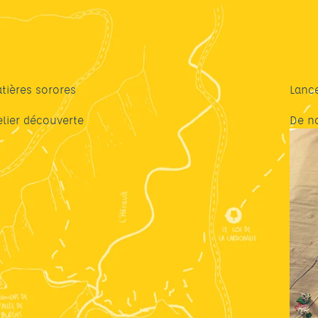
tières sorores
Lanc
elier découverte
De n