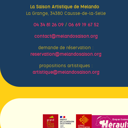
La Saison Artistique de Melando
La Grange, 34380 Causse-de-la-Selle
04 34 81 26 09
/
06 69 19 67 52
contact@melandosaison.org
demande de réservation :
reservation@melandosaison.org
propositions artistiques :
artistique@melandosaison.org