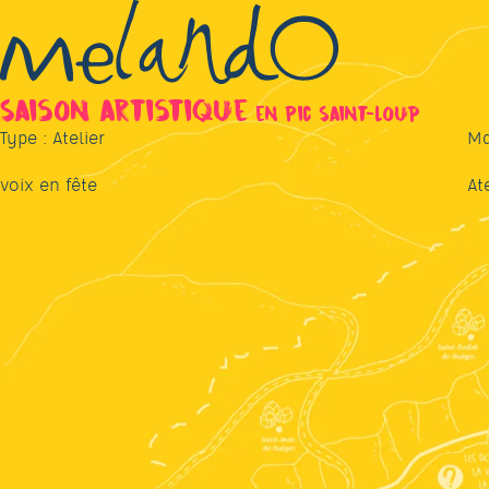
Saison artistique
en Pic Saint-Loup
Type :
Atelier
Ma
voix en fête
At